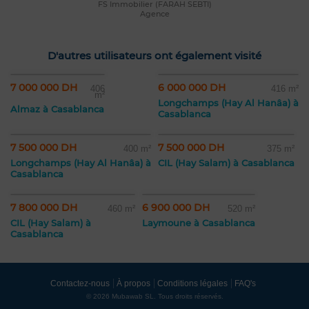
FS Immobilier (FARAH SEBTI)
Agence
D'autres utilisateurs ont également visité
7 000 000 DH
6 000 000 DH
406
416 m²
m²
Longchamps (Hay Al Hanâa) à
Almaz à Casablanca
Casablanca
7 500 000 DH
7 500 000 DH
400 m²
375 m²
Longchamps (Hay Al Hanâa) à
CIL (Hay Salam) à Casablanca
Casablanca
7 800 000 DH
6 900 000 DH
460 m²
520 m²
CIL (Hay Salam) à
Laymoune à Casablanca
Casablanca
Contactez-nous
À propos
Conditions légales
FAQ's
© 2026 Mubawab SL. Tous droits réservés.