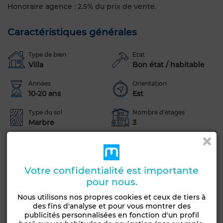
Honoraire agence : 2.5% du prix de vente.
Caractéristiques générales
Type de bien
Etat
Villa
Bon état / habitable
Années
Orientation
10-20 ans
Est
Type du sol
Nombre d'étages
Marbre
3
Jardin
Terrasse
Garage
Piscine
Concierge
Chambre rangement
Meublé
Votre confidentialité est importante
Entre-seul
Salon Marocain
Salon européen
pour nous.
Antenne parabolique
Cheminée
Climatisation
Nous utilisons nos propres cookies et ceux de tiers à
Chauffage central
Sécurité
Double vitrage
des fins d'analyse et pour vous montrer des
publicités personnalisées en fonction d'un profil
Porte blindée
Cuisine équipée
Réfrigérateur