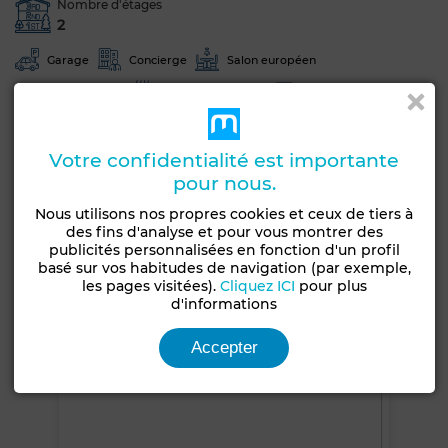
Nombre d'étages
2
Garage
Concierge
Salon européen
Climatisation
Chauffage central
Sécurité
Cuisine équipée
Réfrigérateur
Four
Votre confidentialité est importante
Machine à laver
Micro-ondes
pour nous.
Voir plus de photos
Nous utilisons nos propres cookies et ceux de tiers à
des fins d'analyse et pour vous montrer des
publicités personnalisées en fonction d'un profil
basé sur vos habitudes de navigation (par exemple,
les pages visitées).
Cliquez ICI
pour plus
d'informations
Accepter