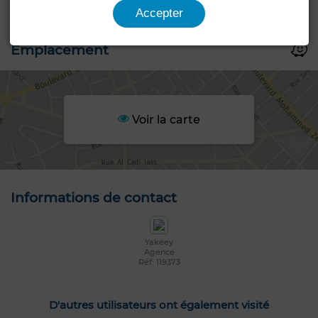
Accepter
Emplacement
Voir la carte
Informations de contact
Yakeey
Agence
Réf: 119373
D'autres utilisateurs ont également visité