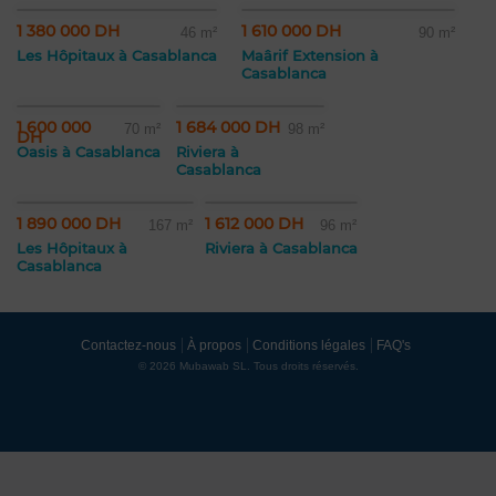
1 380 000 DH
1 610 000 DH
46 m²
90 m²
Les Hôpitaux à Casablanca
Maârif Extension à
Casablanca
1 600 000
1 684 000 DH
70 m²
98 m²
DH
Oasis à Casablanca
Riviera à
Casablanca
1 890 000 DH
1 612 000 DH
167 m²
96 m²
Les Hôpitaux à
Riviera à Casablanca
Casablanca
Contactez-nous
À propos
Conditions légales
FAQ's
© 2026 Mubawab SL. Tous droits réservés.