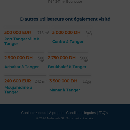
Réf: 241m² Bouhoute
D'autres utilisateurs ont également visité
300 000 EUR
3 000 000 DH
715 m²
346
m²
Port Tanger ville à
Centre à Tanger
Tanger
2 900 000 DH
2 750 000 DH
500
5000
m²
m²
Achakar à Tanger
Boukhalef à Tanger
249 600 EUR
3 500 000 DH
242 m²
1255
m²
Moujahidine à
Manar à Tanger
Tanger
Contactez-nous
À propos
Conditions légales
FAQ's
© 2026 Mubawab SL. Tous droits réservés.