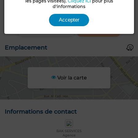
les pages visitées).
Cliquez ICI
pour plus
d'informations
+5 PHOTOS
Accepter
Emplacement
Voir la carte
Informations de contact
BAK SERVICES
Agence