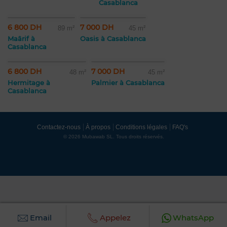
Casablanca
6 800 DH
7 000 DH
89 m²
45 m²
Maârif à
Oasis à Casablanca
Casablanca
6 800 DH
7 000 DH
48 m²
45 m²
Hermitage à
Palmier à Casablanca
Casablanca
Contactez-nous
À propos
Conditions légales
FAQ's
© 2026 Mubawab SL. Tous droits réservés.
Email
Appelez
WhatsApp