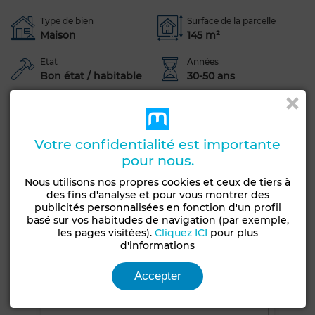
Type de bien
Surface de la parcelle
Maison
145 m²
Etat
Années
Bon état / habitable
30-50 ans
Orientation
Nombre d'étages
Est
3
Terrasse
Meublé
Entre-seul
Salon Marocain
Votre confidentialité est importante
pour nous.
Double vitrage
Porte blindée
Nous utilisons nos propres cookies et ceux de tiers à
des fins d'analyse et pour vous montrer des
Voir plus de photos
publicités personnalisées en fonction d'un profil
basé sur vos habitudes de navigation (par exemple,
les pages visitées).
Cliquez ICI
pour plus
d'informations
Accepter