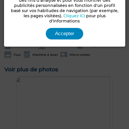
des fins d'analyse et pour vous montrer des
publicités personnalisées en fonction d'un profil
Terrasse
Garage
Ascenseur
Concierge
basé sur vos habitudes de navigation (par exemple,
les pages visitées).
Cliquez ICI
pour plus
Chambre rangement
Salon Marocain
Salon européen
d'informations
Antenne parabolique
Cheminée
Climatisation
Accepter
Chauffage central
Sécurité
Double vitrage
Porte blindée
Cuisine équipée
Réfrigérateur
Four
Machine à laver
Micro-ondes
Voir plus de photos