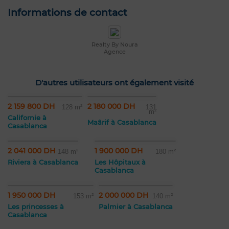
Informations de contact
Realty By Noura
Agence
D'autres utilisateurs ont également visité
2 159 800 DH
2 180 000 DH
128 m²
131
m²
Californie à
Maârif à Casablanca
Casablanca
2 041 000 DH
1 900 000 DH
148 m²
180 m²
Riviera à Casablanca
Les Hôpitaux à
Casablanca
1 950 000 DH
2 000 000 DH
153 m²
140 m²
Les princesses à
Palmier à Casablanca
Casablanca