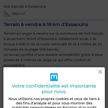
Sidi Kaouki à Essaouira
2843 m²
Terrain à vendre à 18 km d'Essaouira
Terrain en angle à vendre sur la commune de Sidi Kaouki,
à seulement 18 km d’Essaouira. Idéalement situé, il se
trouve à 400 m de la route nationale N1 et à moins de 20
minutes de la plage Sidi kaouki
Le terrain profite d’une double accessibilité grâce à deux
pistes de 6 mètres de large ce qui offre confort et
accessibilité .
Caractéristiques générales
Votre confidentialité est importante
Type de bien
Type de terrain
pour nous.
Terrain
Agricole
Nous utilisons nos propres cookies et ceux de tiers à
des fins d'analyse et pour vous montrer des
Emplacement
publicités personnalisées en fonction d'un profil