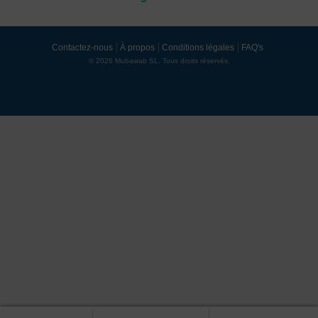
Contactez-nous
À propos
Conditions légales
FAQ's
© 2026 Mubawab SL. Tous droits réservés.