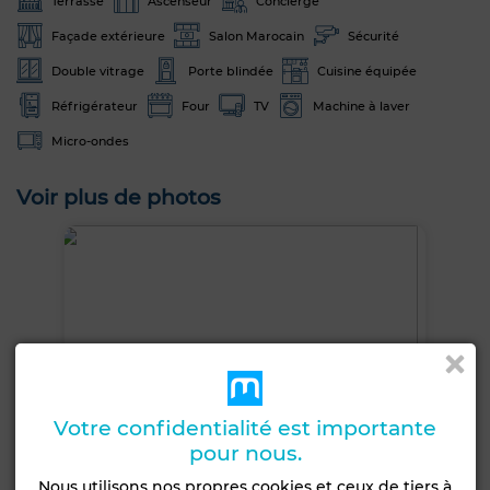
Terrasse
Ascenseur
Concierge
Façade extérieure
Salon Marocain
Sécurité
Double vitrage
Porte blindée
Cuisine équipée
Réfrigérateur
Four
TV
Machine à laver
Micro-ondes
Voir plus de photos
Votre confidentialité est importante
pour nous.
Nous utilisons nos propres cookies et ceux de tiers à