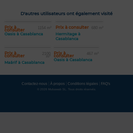
D'autres utilisateurs ont également visité
Prix à
Prix à consulter
1154 m²
680 m²
consulter
Oasis à Casablanca
Hermitage à
Casablanca
Prix à
Prix à
2100
467 m²
consulter
consulter
m²
Oasis à Casablanca
Maârif à Casablanca
Contactez-nous
À propos
Conditions légales
FAQ's
© 2026 Mubawab SL. Tous droits réservés.