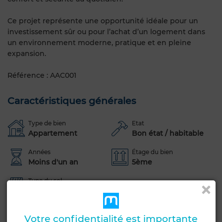
Ce projet représente une opportunité idéale pour un
investissement sûr ou pour l’achat d’un logement dans
un environnement moderne, pratique et en pleine
expansion.
Référence : AAC001
Caractéristiques générales
Type de bien
Etat
Appartement
Bon état / habitable
Années
Étage du bien
Moins d'un an
5ème
Type du sol
Carrelage
Garage
Ascenseur
Concierge
Salon Marocain
Votre confidentialité est importante