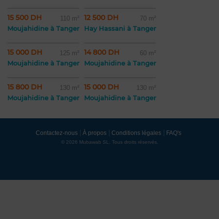
15 500 DH
12 500 DH
110 m²
70 m²
Moujahidine à Tanger
Hay Hassani à Tanger
15 000 DH
14 800 DH
125 m²
60 m²
Moujahidine à Tanger
Moujahidine à Tanger
15 800 DH
15 000 DH
130 m²
130 m²
Moujahidine à Tanger
Moujahidine à Tanger
Contactez-nous
À propos
Conditions légales
FAQ's
© 2026 Mubawab SL. Tous droits réservés.