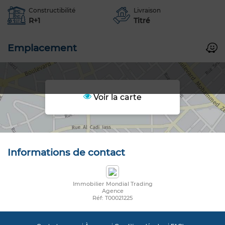
Constructibilité
Livraison
R+1
Titré
Emplacement
Voir la carte
Informations de contact
Immobilier Mondial Trading
Agence
Réf: T00021225