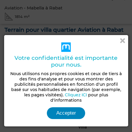
Aviation - Mabella à Rabat
1814 m²
Terrain pour villa quartier Aviation à Rabat
Terrain pour villa R1 de 1814 m² bien situé à proximité de
l'ancien cinéma Zahwa de Rabat et du collège Saint
Exupéry.
Votre confidentialité est importante
Peut convenir aussi à une clinique
pour nous.
Excellente opportunité à ne pas manquer !
Nous utilisons nos propres cookies et ceux de tiers à
des fins d'analyse et pour vous montrer des
Nos honoraires hors TVA
publicités personnalisées en fonction d'un profil
Vente : 2% du prix de vente
basé sur vos habitudes de navigation (par exemple,
les pages visitées).
Cliquez ICI
pour plus
d'informations
Caractéristiques générales
Accepter
Type de terrain
Type de bien
Commercial, Lots de
Terrain
villa