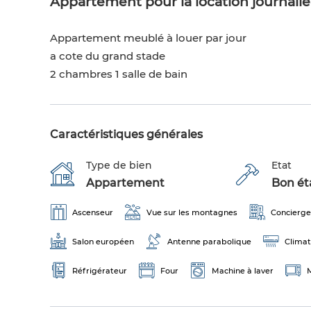
Appartement pour la location journaliè
Appartement meublé à louer par jour
a cote du grand stade
2 chambres 1 salle de bain
Caractéristiques générales
Type de bien
Etat
Appartement
Bon éta
Ascenseur
Vue sur les montagnes
Concierge
Salon européen
Antenne parabolique
Climat
Réfrigérateur
Four
Machine à laver