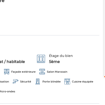
re
Étage du bien
t / habitable
5ème
Façade extérieure
Salon Marocain
isation
Sécurité
Porte blindée
Cuisine équipée
Micro-ondes