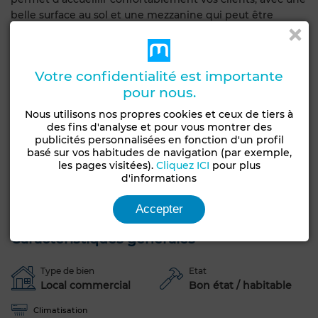
belle surface au sol et une mezzanine qui peut être
utilisée pour des espaces supplémentaires, comme une
salle à manger intime ou un bar.
Opportunité :
Votre confidentialité est importante
Ce local représente une excellente opportunité pour les
pour nous.
entrepreneurs souhaitant se lancer dans le secteur de la
restauration à Marrakech. Que vous envisagiez d’ouvrir un
Nous utilisons nos propres cookies et ceux de tiers à
café, un restaurant gastronomique ou une brasserie, cet
des fins d'analyse et pour vous montrer des
espace offre une base solide pour développer votre
publicités personnalisées en fonction d'un profil
basé sur vos habitudes de navigation (par exemple,
projet.
les pages visitées).
Cliquez ICI
pour plus
d'informations
N’attendez plus pour concrétiser votre rêve !
Frais d'agence 2.5% HT
Accepter
Caractéristiques générales
Type de bien
Etat
Local commercial
Bon état / habitable
Climatisation