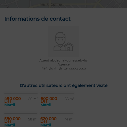
Informations de contact
Agent abdechakour essebyhy
Agence
Réf: شقق محفضة في طور الإنجاز
D'autres utilisateurs ont également visité
490 000
600 000
80 m²
55 m²
DH
DH
Martil
Martil
580 000
620 000
58 m²
74 m²
DH
DH
Martil
Martil