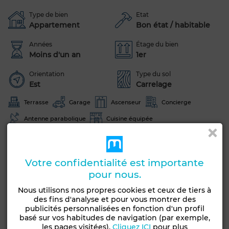
Type de bien
Etat
Appartement
Bon état / habitable
Années
Étage du bien
Moins d'un an
1er
Orientation
Type du sol
Est
Carrelage
Terrasse
Garage
Ascenseur
Concierge
Antenne parabolique
Cuisine équipée
Voir plus de photos
Votre confidentialité est importante
pour nous.
Nous utilisons nos propres cookies et ceux de tiers à
des fins d'analyse et pour vous montrer des
publicités personnalisées en fonction d'un profil
basé sur vos habitudes de navigation (par exemple,
les pages visitées).
Cliquez ICI
pour plus