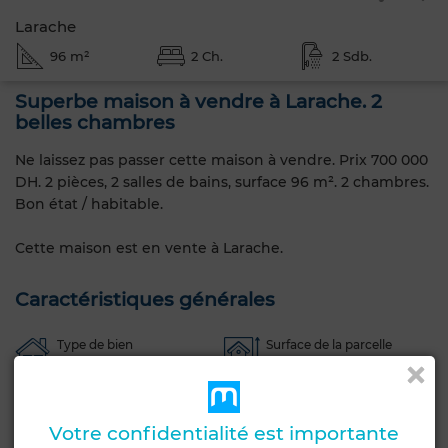
Larache
96 m²
2 Ch.
2 Sdb.
Superbe maison à vendre à Larache. 2
belles chambres
Ne laissez pas passer cette maison à vendre. Prix 700 000
DH. 2 pièces, 2 salles de bains, surface 96 m². 2 chambres.
Bon état / habitable.
Cette maison est en vente à Larache.
Caractéristiques générales
Type de bien
Surface de la parcelle
Maison
96 m²
Etat
Nombre d'étages
Bon état / habitable
4
Votre confidentialité est importante