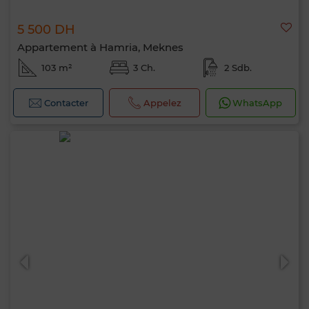
5 500 DH
Appartement à Hamria, Meknes
103 m²
3 Ch.
2 Sdb.
Contacter
Appelez
WhatsApp
Bonjour, je suis MIA. Quel critère souhaitez-
vous appliquer maintenant ?