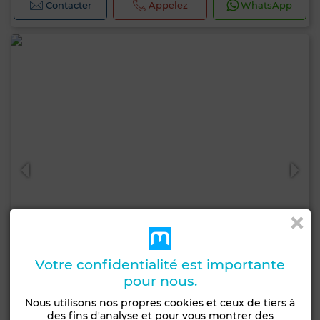
Contacter
Appelez
WhatsApp
Votre confidentialité est importante
pour nous.
7 000 DH
Nous utilisons nos propres cookies et ceux de tiers à
des fins d'analyse et pour vous montrer des