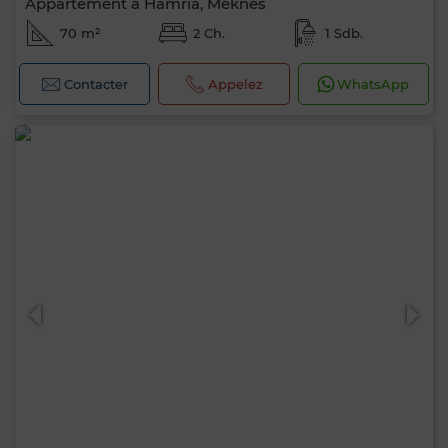
Appartement à Hamria, Meknes
70 m²
2 Ch.
1 Sdb.
Contacter
Appelez
WhatsApp