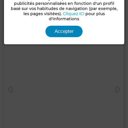
Appartement à Hamria, Meknes
publicités personnalisées en fonction d'un profil
basé sur vos habitudes de navigation (par exemple,
217 m²
3 Ch.
3 Sdb.
les pages visitées).
Cliquez ICI
pour plus
d'informations
Contacter
Appelez
WhatsApp
Accepter