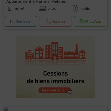
Appartement à Hamria, Meknes
85 m²
2 Ch.
1 Sdb.
Contacter
Appelez
WhatsApp
0 / 500