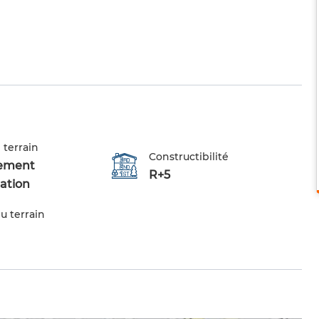
 terrain
Constructibilité
ement
R+5
tation
u terrain