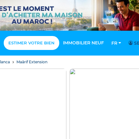
IMMOBILIER NEUF
ESTIMER VOTRE BIEN
FR
SE
blanca
Maârif Extension