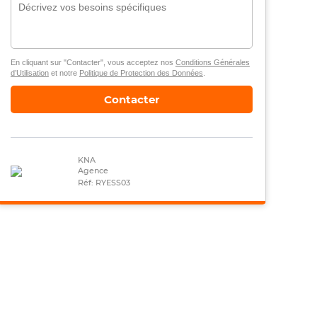
En cliquant sur "Contacter", vous acceptez nos
Conditions Générales
d’Utilisation
et notre
Politique de Protection des Données
.
Contacter
KNA
Agence
Réf: RYESS03