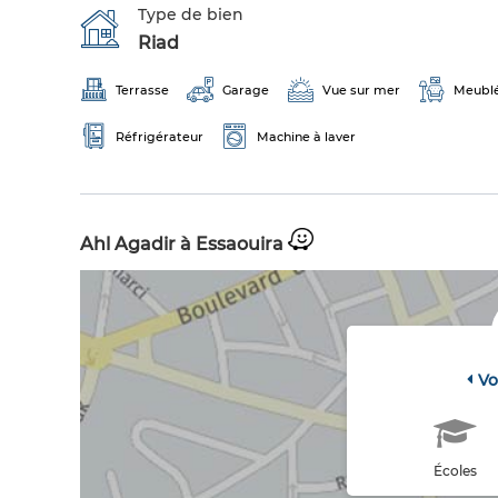
Type de bien
Riad
Terrasse
Garage
Vue sur mer
Meubl
Réfrigérateur
Machine à laver
Ahl Agadir à Essaouira
Vo
Écoles