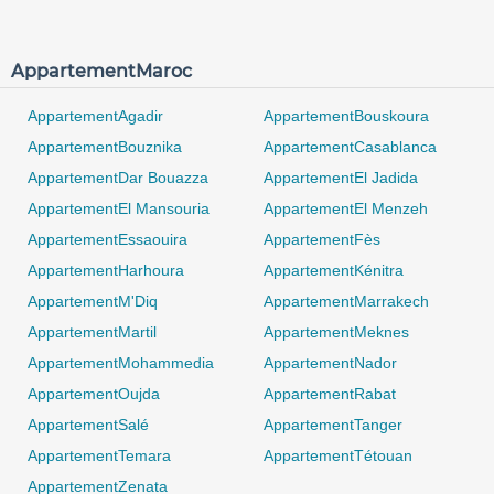
AppartementMaroc
AppartementAgadir
AppartementBouskoura
AppartementBouznika
AppartementCasablanca
AppartementDar Bouazza
AppartementEl Jadida
AppartementEl Mansouria
AppartementEl Menzeh
AppartementEssaouira
AppartementFès
AppartementHarhoura
AppartementKénitra
AppartementM'Diq
AppartementMarrakech
AppartementMartil
AppartementMeknes
AppartementMohammedia
AppartementNador
AppartementOujda
AppartementRabat
AppartementSalé
AppartementTanger
AppartementTemara
AppartementTétouan
AppartementZenata