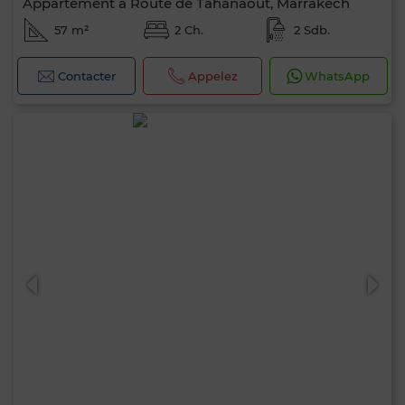
Appartement à Route de Tahanaout, Marrakech
57 m²
2 Ch.
2 Sdb.
Contacter
Appelez
WhatsApp