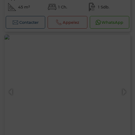
45 m²
1 Ch.
1 Sdb.
Contacter
Appelez
WhatsApp
Bonjour, je suis MIA. Quel critère souhaitez-
vous appliquer maintenant ?