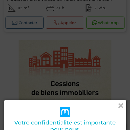
115 m²
2 Ch.
2 Sdb.
Contacter
Appelez
WhatsApp
Votre confidentialité est importante
pour nous.