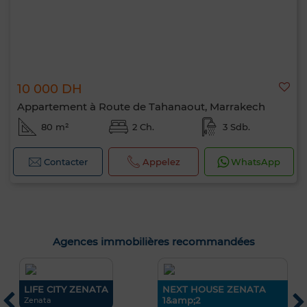
10 000 DH
Appartement à Route de Tahanaout, Marrakech
80 m²
2 Ch.
3 Sdb.
Contacter
Appelez
WhatsApp
Agences immobilières recommandées
LIFE CITY ZENATA
NEXT HOUSE ZENATA
A
1&amp;2
Zenata
R