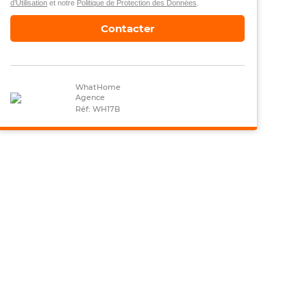
d’Utilisation
et notre
Politique de Protection des Données
.
Contacter
WhatHome
Agence
Réf: WH17B