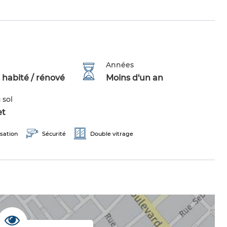
Années
 habité / rénové
Moins d'un an
 sol
et
sation
Sécurité
Double vitrage