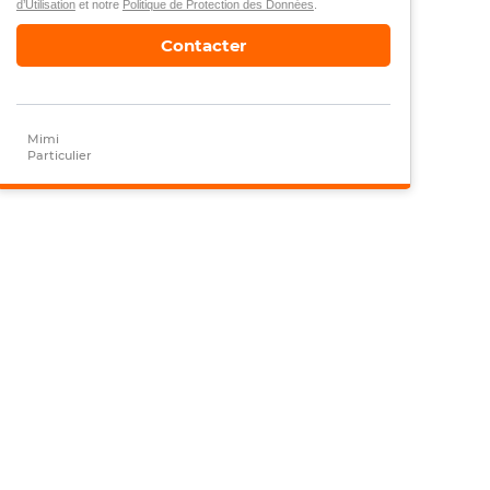
d’Utilisation
et notre
Politique de Protection des Données
.
Contacter
Mimi
Particulier