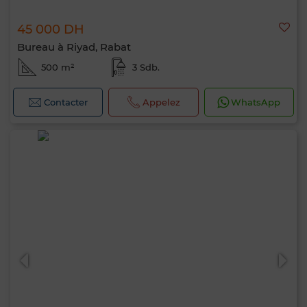
45 000 DH
Bureau à Riyad, Rabat
500 m²
3 Sdb.
Contacter
Appelez
WhatsApp
Bonjour, je suis MIA. Quel critère souhaitez-
vous appliquer maintenant ?