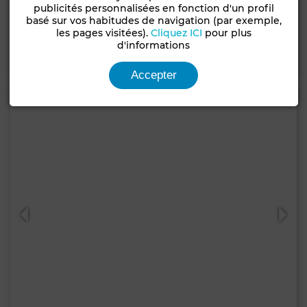
Bureau à Riyad, Rabat
publicités personnalisées en fonction d'un profil
basé sur vos habitudes de navigation (par exemple,
480 m²
1 Sdb.
les pages visitées).
Cliquez ICI
pour plus
d'informations
Contacter
Appelez
WhatsApp
Accepter