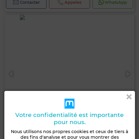
Contacter
Appelez
WhatsApp
Votre confidentialité est importante
pour nous.
90 000 DH
Nous utilisons nos propres cookies et ceux de tiers à
des fins d'analyse et pour vous montrer des