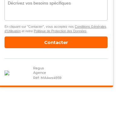
En cliquant sur "Contacter", vous acceptez nos
Conditions Générales
d’Utilisation
et notre
Politique de Protection des Données
.
Contacter
Regus
Agence
Réf: MA4ws4959