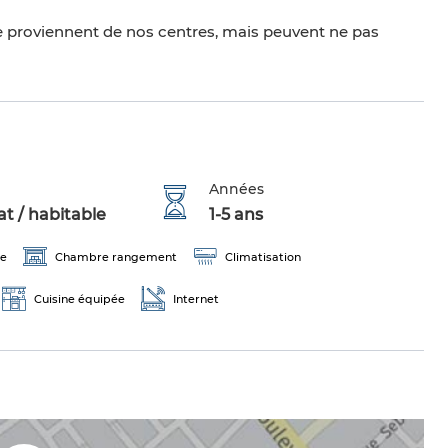
 proviennent de nos centres, mais peuvent ne pas
Années
t / habitable
1-5 ans
ge
Chambre rangement
Climatisation
Cuisine équipée
Internet