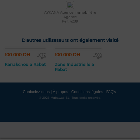
AYKANA Agence Immobilière
Agence
Réf: 4289
D'autres utilisateurs ont également visité
100 000 DH
100 000 DH
1077
1500
m²
m²
Karrakchou à Rabat
Zone Industrielle à
Rabat
Contactez-nous
À propos
Conditions légales
FAQ's
© 2026 Mubawab SL. Tous droits réservés.