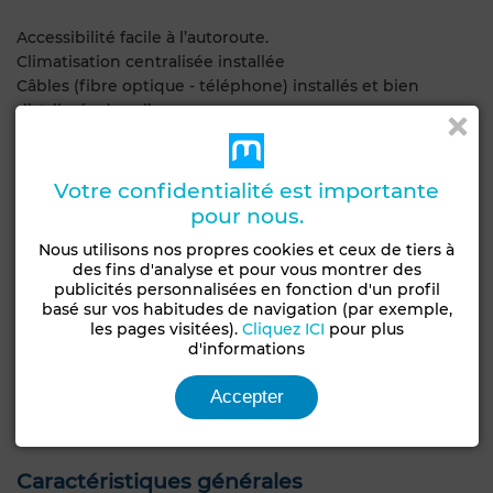
Accessibilité facile à l’autoroute.
Climatisation centralisée installée
Câbles (fibre optique - téléphone) installés et bien
distribués dans l’espace
Caméras de surveillance installées
Idéal pour :
Votre confidentialité est importante
pour nous.
Entreprises
Nous utilisons nos propres cookies et ceux de tiers à
Centres de formation
des fins d'analyse et pour vous montrer des
Call centers
publicités personnalisées en fonction d'un profil
Cabinets professionnels
basé sur vos habitudes de navigation (par exemple,
les pages visitées).
Cliquez ICI
pour plus
d'informations
Prix de location : 100 000 DH / mois
Accepter
Emplacement stratégique à Rabat, proche des
commodités et axes principaux.
Caractéristiques générales