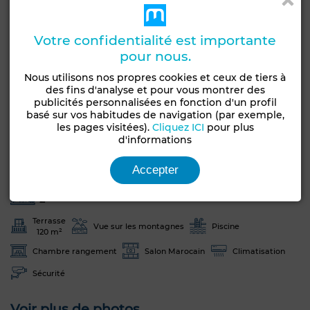
Pour plus d’informations ou pour organiser une visite,
merci de nous contacter.
Votre confidentialité est importante
pour nous.
Caractéristiques générales
Nous utilisons nos propres cookies et ceux de tiers à
des fins d'analyse et pour vous montrer des
Etat
Type de bien
publicités personnalisées en fonction d'un profil
Jamais habité /
Riad
basé sur vos habitudes de navigation (par exemple,
rénové
les pages visitées).
Cliquez ICI
pour plus
d'informations
Années
Orientation
Moins d'un an
Ouest
Accepter
Nombre d'étages
2
Terrasse
Vue sur les montagnes
Piscine
120 m²
Chambre rangement
Salon Marocain
Climatisation
Sécurité
Voir plus de photos