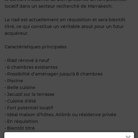
locatif dans un secteur recherché de Marrakech.
Le riad est actuellement en réquisition et sera bientôt
titré, ce qui constitue un véritable atout pour un futur
acquéreur.
Caractéristiques principales
• Riad rénové à neuf
• 6 chambres existantes
• Possibilité d’aménager jusqu’à 8 chambres
• Piscine
• Belle cuisine
• Jacuzzi sur la terrasse
• Cuisine d’été
• Fort potentiel locatif
• Idéal maison d’hôtes, Airbnb ou résidence privée
• En réquisition
• Bientôt titré