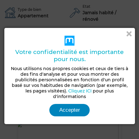
Etat
Type de bien
Jamais habité /
Appartement
rénové
Années
Type du sol
Moins d'un an
Marbre
Garage
Ascenseur
Concierge
Meublé
Votre confidentialité est importante
pour nous.
Façade extérieure
Salon Marocain
Salon européen
Climatisation
Chauffage central
Sécurité
Nous utilisons nos propres cookies et ceux de tiers à
des fins d'analyse et pour vous montrer des
Cuisine équipée
Réfrigérateur
Four
TV
publicités personnalisées en fonction d'un profil
basé sur vos habitudes de navigation (par exemple,
Machine à laver
Micro-ondes
Internet
les pages visitées).
Cliquez ICI
pour plus
d'informations
Animaux domestiques autorisés
Accepter
Voir plus de photos