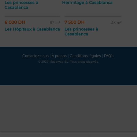
Les princesses à
Hermitage à Casablanca
Casablanca
6 000 DH
7 500 DH
67 m²
45 m²
Les Hôpitaux à Casablanca
Les princesses à
Casablanca
Contactez-nous
À propos
Conditions légales
FAQ's
© 2026 Mubawab SL. Tous droits réservés.