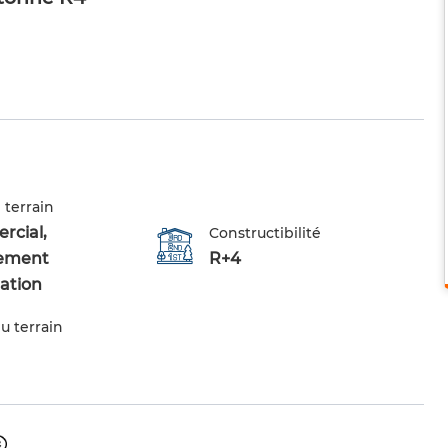
 terrain
cial,
Constructibilité
ement
R+4
tation
u terrain