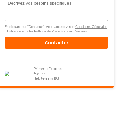
En cliquant sur "Contacter", vous acceptez nos
Conditions Générales
d’Utilisation
et notre
Politique de Protection des Données
.
Contacter
Primmo Express
Agence
Réf: terrain 193