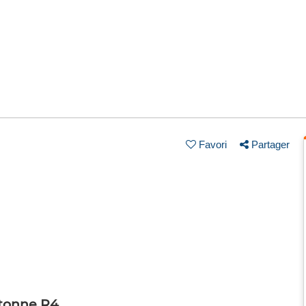
Favori
Partager
etonne R4