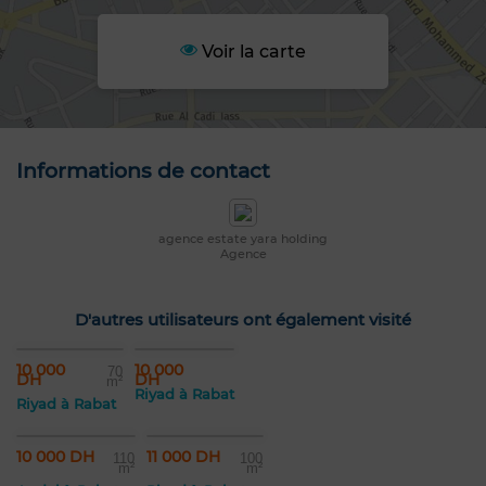
Voir la carte
Informations de contact
agence estate yara holding
Agence
D'autres utilisateurs ont également visité
10 000
10 000
70
DH
DH
m²
Riyad à Rabat
Riyad à Rabat
10 000 DH
11 000 DH
110
100
m²
m²