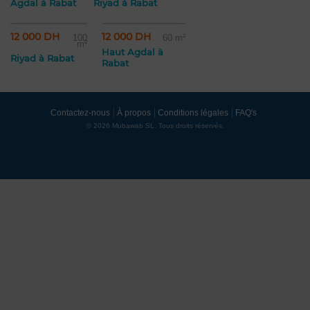
Agdal à Rabat
Riyad à Rabat
12 000 DH
12 000 DH
100
60 m²
m²
Haut Agdal à
Riyad à Rabat
Rabat
Contactez-nous
À propos
Conditions légales
FAQ's
© 2026 Mubawab SL. Tous droits réservés.