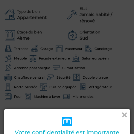
Etat
Type de bien
Jamais habité /
Appartement
rénové
Étage du bien
Orientation
4ème
Sud
Terrasse
Garage
Ascenseur
Concierge
Meublé
Façade extérieure
Salon européen
Antenne parabolique
Climatisation
Chauffage central
Sécurité
Double vitrage
Porte blindée
Cuisine équipée
Réfrigérateur
Four
Machine à laver
Micro-ondes
Voir plus de photos
Votre confidentialité est importante