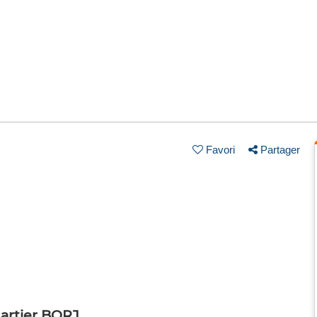
Favori
Partager
artier BORJ