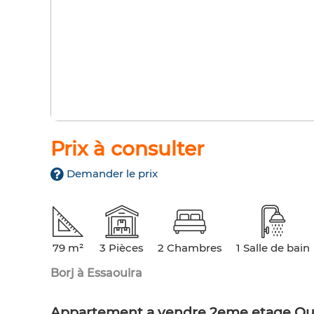
Prix à consulter
Demander le prix
79 m²
3 Pièces
2 Chambres
1 Salle de bain
Borj à Essaouira
Appartement a vendre 2eme etage Qu