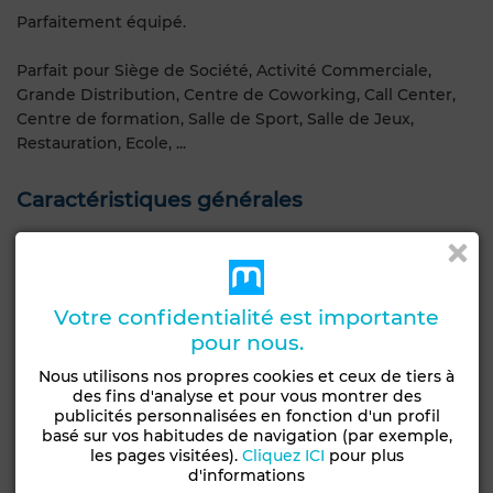
Parfaitement équipé.
Parfait pour Siège de Société, Activité Commerciale,
Grande Distribution, Centre de Coworking, Call Center,
Centre de formation, Salle de Sport, Salle de Jeux,
Restauration, Ecole, ...
Caractéristiques générales
Type de bien
Etat
Local commercial
Bon état / habitable
Votre confidentialité est importante
Années
Étage du bien
10-20 ans
2ème
pour nous.
Nous utilisons nos propres cookies et ceux de tiers à
Type du sol
des fins d'analyse et pour vous montrer des
Parquet
publicités personnalisées en fonction d'un profil
basé sur vos habitudes de navigation (par exemple,
Climatisation
Sécurité
Cuisine équipée
les pages visitées).
Cliquez ICI
pour plus
d'informations