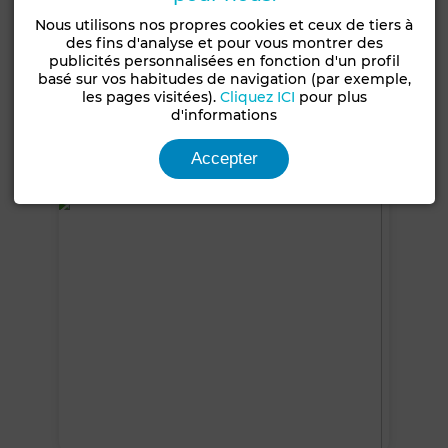
Chambre rangement
Entre-seul
Salon Marocain
Nous utilisons nos propres cookies et ceux de tiers à
des fins d'analyse et pour vous montrer des
Salon européen
Antenne parabolique
Cheminée
publicités personnalisées en fonction d'un profil
basé sur vos habitudes de navigation (par exemple,
Climatisation
Chauffage central
Sécurité
les pages visitées).
Cliquez ICI
pour plus
d'informations
Double vitrage
Porte blindée
Cuisine équipée
Accepter
Voir plus de photos