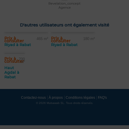
Revelation_concept
Agence
D'autres utilisateurs ont également visité
Prix à
Prix à
465 m²
180 m²
consulter
consulter
Riyad à Rabat
Riyad à Rabat
Prix à
700
consulter
m²
Haut
Agdal à
Rabat
Contactez-nous
À propos
Conditions légales
FAQ's
© 2026 Mubawab SL. Tous droits réservés.