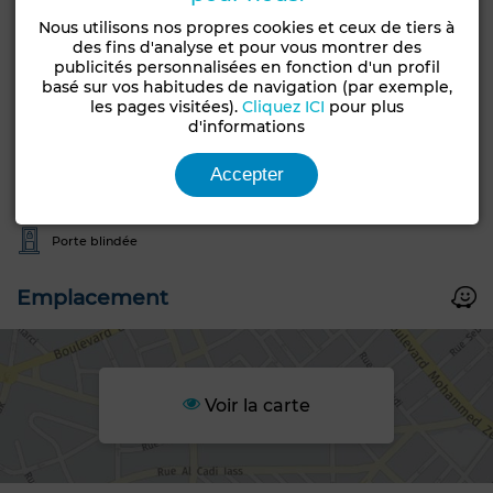
Nous utilisons nos propres cookies et ceux de tiers à
Caractéristiques générales
des fins d'analyse et pour vous montrer des
publicités personnalisées en fonction d'un profil
Type de bien
Etat
basé sur vos habitudes de navigation (par exemple,
Local commercial
Bon état / habitable
les pages visitées).
Cliquez ICI
pour plus
d'informations
Années
5-10 ans
Accepter
Chambre rangement
Sécurité
Double vitrage
Porte blindée
Emplacement
Voir la carte