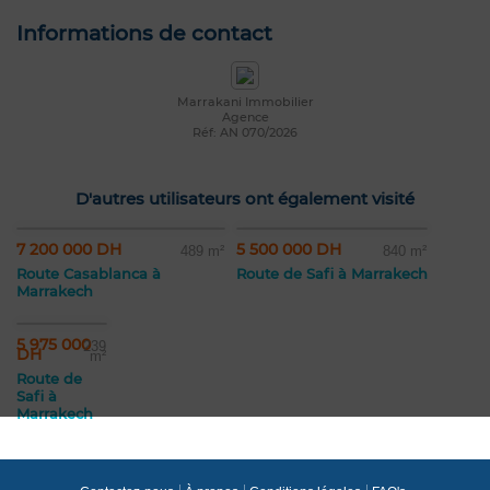
Informations de contact
Marrakani Immobilier
Agence
Réf: AN 070/2026
D'autres utilisateurs ont également visité
7 200 000 DH
5 500 000 DH
489 m²
840 m²
Route Casablanca à
Route de Safi à Marrakech
Marrakech
5 975 000
239
DH
m²
Route de
Safi à
Marrakech