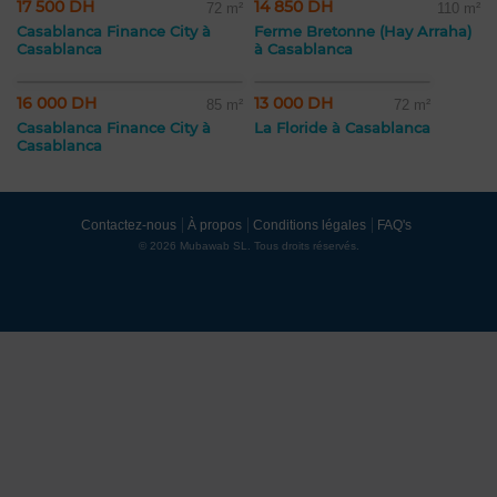
17 500 DH
14 850 DH
72 m²
110 m²
Casablanca Finance City à
Ferme Bretonne (Hay Arraha)
Casablanca
à Casablanca
16 000 DH
13 000 DH
85 m²
72 m²
Casablanca Finance City à
La Floride à Casablanca
Casablanca
Contactez-nous
À propos
Conditions légales
FAQ's
© 2026 Mubawab SL. Tous droits réservés.