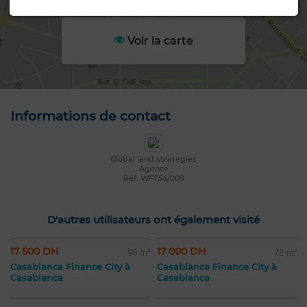
Voir la carte
Informations de contact
Global land strategies
Agence
Réf: WF754/009
D'autres utilisateurs ont également visité
17 500 DH
17 000 DH
96 m²
72 m²
Casablanca Finance City à
Casablanca Finance City à
Casablanca
Casablanca