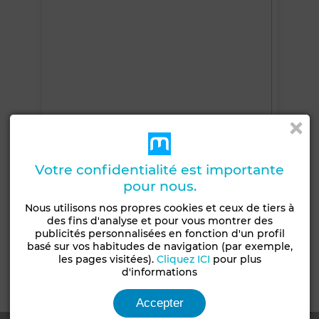
Votre confidentialité est importante
pour nous.
Nous utilisons nos propres cookies et ceux de tiers à
+7 PHOTOS
des fins d'analyse et pour vous montrer des
publicités personnalisées en fonction d'un profil
basé sur vos habitudes de navigation (par exemple,
les pages visitées).
Cliquez ICI
pour plus
d'informations
Emplacement
Accepter