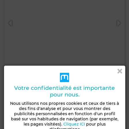
28 000 DH
Appartement à Californie, Tanger
Votre confidentialité est importante
245 m²
3 Ch.
2 Sdb.
pour nous.
Nous utilisons nos propres cookies et ceux de tiers à
Contacter
Appelez
WhatsApp
des fins d'analyse et pour vous montrer des
publicités personnalisées en fonction d'un profil
basé sur vos habitudes de navigation (par exemple,
les pages visitées).
Cliquez ICI
pour plus