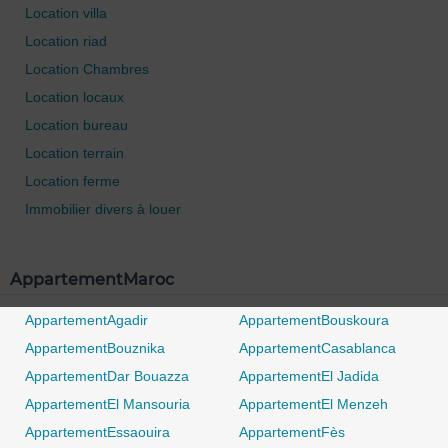
Location villa
Location riad
Location Chambres
Location locaux
Location bureau
Location terrain
Location ferme
Immobilier divers à louer
AppartementMaroc
AppartementAgadir
AppartementBouskoura
AppartementBouznika
AppartementCasablanca
AppartementDar Bouazza
AppartementEl Jadida
AppartementEl Mansouria
AppartementEl Menzeh
AppartementEssaouira
AppartementFès