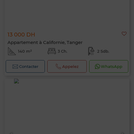
13 000 DH
Appartement à Californie, Tanger
140 m²
3 Ch.
2 Sdb.
Contacter
Appelez
WhatsApp
Bonjour, je suis MIA. Quel critère souhaitez-
vous appliquer maintenant ?