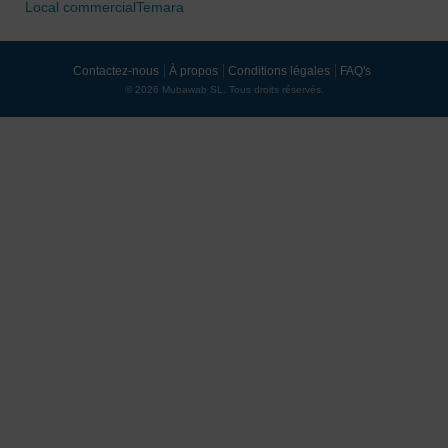
Local commercialTemara
Contactez-nous
À propos
Conditions légales
FAQ's
© 2026 Mubawab SL. Tous droits réservés.
0 / 500