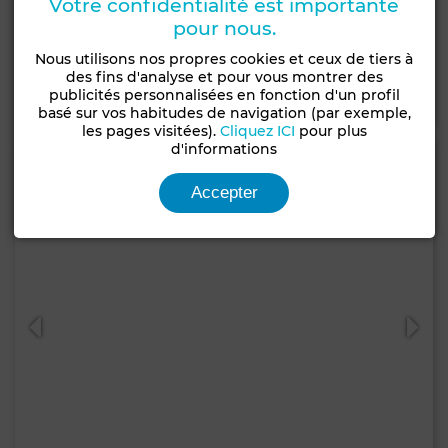
Votre confidentialité est importante
Marrakech
pour nous.
350 m²
2 Sdb.
Nous utilisons nos propres cookies et ceux de tiers à
des fins d'analyse et pour vous montrer des
publicités personnalisées en fonction d'un profil
Contacter
Appelez
WhatsApp
basé sur vos habitudes de navigation (par exemple,
les pages visitées).
Cliquez ICI
pour plus
d'informations
Accepter