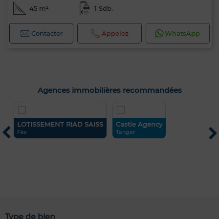
45 m²
1 Sdb.
Contacter
Appelez
WhatsApp
Agences immobilières recommandées
LOTISSEMENT RIAD SAISS
Castle Agency
C
Fès
Tanger
M
Type de bien