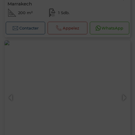
Marrakech
200 m²
1 Sdb.
Contacter
Appelez
WhatsApp
Bonjour, je suis MIA. Quel critère souhaitez-
vous appliquer maintenant ?