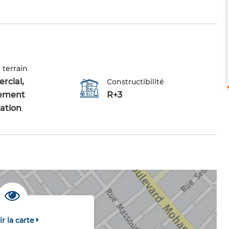
 terrain
cial,
Constructibilité
ement
R+3
tation
ir la carte