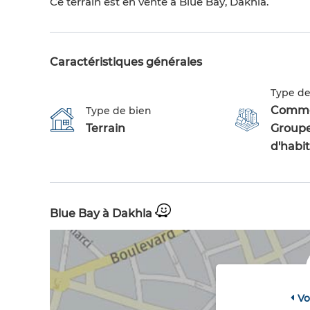
Ce terrain est en vente à Blue Bay, Dakhla.
Caractéristiques générales
Type de
Commer
Type de bien
Terrain
Group
d'habi
Blue Bay à Dakhla
Vo