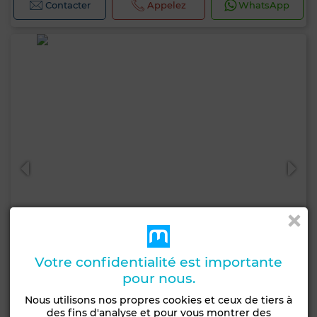
Contacter
Appelez
WhatsApp
Votre confidentialité est importante
pour nous.
7 800 DH
Nous utilisons nos propres cookies et ceux de tiers à
des fins d'analyse et pour vous montrer des