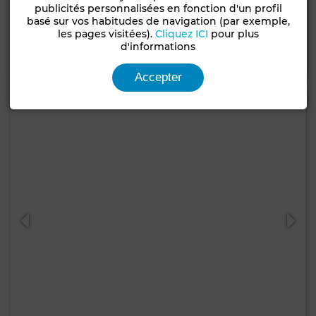
Appartement à Centre, Tanger
publicités personnalisées en fonction d'un profil
basé sur vos habitudes de navigation (par exemple,
120 m²
3 Ch.
1 Sdb.
les pages visitées).
Cliquez ICI
pour plus
d'informations
Contacter
Appelez
WhatsApp
Accepter