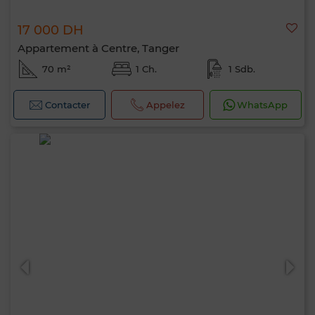
17 000 DH
Appartement à Centre, Tanger
70 m²
1 Ch.
1 Sdb.
Contacter
Appelez
WhatsApp
Bonjour, je suis MIA. Quel critère souhaitez-
vous appliquer maintenant ?