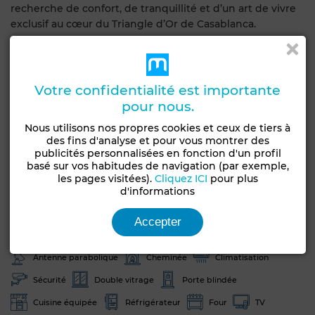
recherche de confort, de tranquillité et d’un art de vivre
exclusif au cœur du Triangle d’Or de Casablanca.
Caractéristiques générales
Votre confidentialité est importante
Type de bien
Etat
pour nous.
Appartement
Bon état / habitable
Nous utilisons nos propres cookies et ceux de tiers à
Années
Étage du bien
des fins d'analyse et pour vous montrer des
10-20 ans
5ème
publicités personnalisées en fonction d'un profil
basé sur vos habitudes de navigation (par exemple,
Orientation
Type du sol
les pages visitées).
Cliquez ICI
pour plus
Sud
Marbre
d'informations
Terrasse
Garage
Ascenseur
Concierge
Accepter
Meublé
Façade extérieure
Salon européen
Antenne parabolique
Cheminée
Climatisation
Sécurité
Double vitrage
Porte blindée
Cuisine équipée
Réfrigérateur
Four
TV