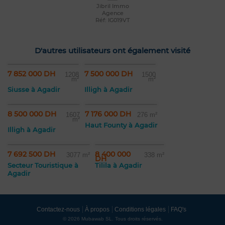
Jibril Immo
Agence
Réf: IG019VT
D'autres utilisateurs ont également visité
7 852 000 DH
7 500 000 DH
1208
1500
m²
m²
Siusse à Agadir
Illigh à Agadir
8 500 000 DH
7 176 000 DH
1607
276 m²
m²
Haut Founty à Agadir
Illigh à Agadir
7 692 500 DH
8 400 000
3077 m²
338 m²
DH
Secteur Touristique à
Tilila à Agadir
Agadir
Contactez-nous
À propos
Conditions légales
FAQ's
© 2026 Mubawab SL. Tous droits réservés.