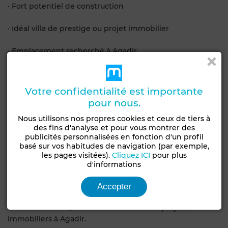
· Fort potentiel de construction
· Idéal villa de prestige ou projet immobilier
· Emplacement recherché à Agadir
· Proximité immédiate des commodités et axes
principaux
Votre confidentialité est importante
pour nous.
· Secteur calme et sécurisé
Nous utilisons nos propres cookies et ceux de tiers à
des fins d'analyse et pour vous montrer des
Une opportunité rare d’acquérir un terrain premium
publicités personnalisées en fonction d'un profil
dans l’un des meilleurs quartiers d’Agadir.
basé sur vos habitudes de navigation (par exemple,
les pages visitées).
Cliquez ICI
pour plus
Contactez dès maintenant Jibril Immo pour organiser
d'informations
une visite et obtenir plus d’informations sur ce terrain
d’exception à Illigh.
Accepter
Chez Jibril Immo, nous donnons vie à vos projets
immobiliers à Agadir.