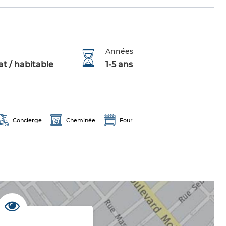
Années
t / habitable
1-5 ans
Concierge
Cheminée
Four