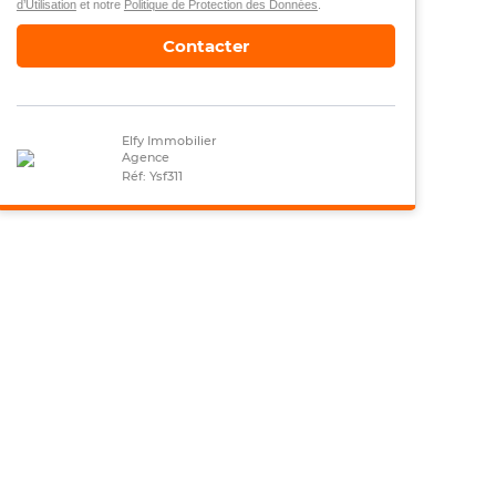
d’Utilisation
et notre
Politique de Protection des Données
.
Contacter
Elfy Immobilier
Agence
Réf: Ysf311