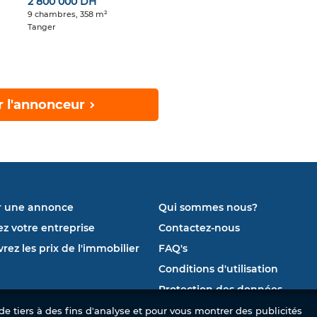
2 800 000 DH
9 chambres, 358 m²
Tanger
r l'annonceur
r une annonce
Qui sommes nous?
ez votre entreprise
Contactez-nous
rez les prix de l'immobilier
FAQ's
Conditions d'utilisation
Protection des données
e tiers à des fins d'analyse et pour vous montrer des publicités