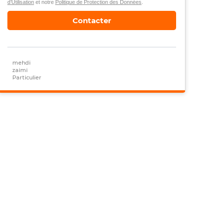
d’Utilisation
et notre
Politique de Protection des Données
.
Contacter
mehdi
zaimi
Particulier