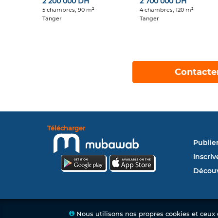
2 200 000 DH
2 700 000 DH
5 chambres, 90 m²
4 chambres, 120 m²
Tanger
Tanger
Contacte
Télécharger
Publie
Inscriv
Découv
Nous utilisons nos propres cookies et ceux d