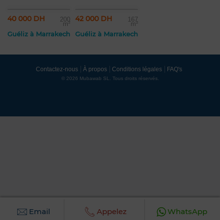
40 000 DH
42 000 DH
200
167
m²
m²
Guéliz à Marrakech
Guéliz à Marrakech
Contactez-nous
À propos
Conditions légales
FAQ's
© 2026 Mubawab SL. Tous droits réservés.
Email
Appelez
WhatsApp