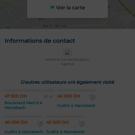
Voir la carte
Informations de contact
IMMO PLUS MARRAKECH
Agence
D'autres utilisateurs ont également visité
47 000 DH
40 000 DH
90 m²
150
m²
Boulevard Med 6 à
Guéliz à Marrakech
Marrakech
40 000 DH
45 000 DH
130
116
m²
m²
Guéliz à Marrakech
Guéliz à Marrakech