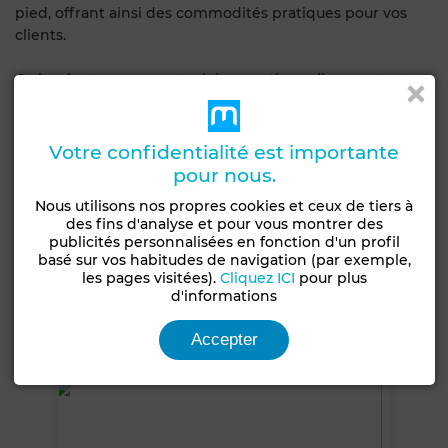
pied, offrant ainsi des commodités pratiques pour vos
clients.
Ce local est une opportunité exceptionnelle pour toute
entreprise cherchant à s'installer au cœur de Marrakech,
dans une zone en plein essor commercial.
Votre confidentialité est importante
Caractéristiques générales
pour nous.
Nous utilisons nos propres cookies et ceux de tiers à
Type de bien
Etat
des fins d'analyse et pour vous montrer des
Local commercial
Bon état / habitable
publicités personnalisées en fonction d'un profil
basé sur vos habitudes de navigation (par exemple,
les pages visitées).
Cliquez ICI
pour plus
Années
d'informations
5-10 ans
Accepter
Voir plus de photos