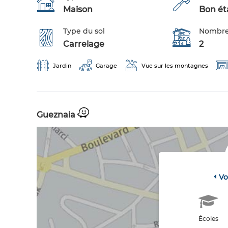
Maison
Bon éta
Type du sol
Nombre
Carrelage
2
Jardin
Garage
Vue sur les montagnes
Gueznaia
Vo
Écoles