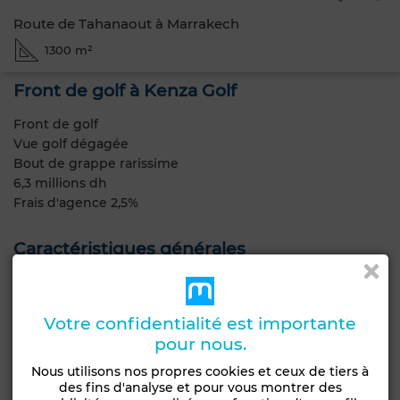
Route de Tahanaout à Marrakech
1300 m²
Front de golf à Kenza Golf
Front de golf
Vue golf dégagée
Bout de grappe rarissime
6,3 millions dh
Frais d'agence 2,5%
Caractéristiques générales
Type de terrain
Groupement
Type de bien
Votre confidentialité est importante
Terrain
d'habitation, Lots de
pour nous.
villa
Nous utilisons nos propres cookies et ceux de tiers à
Constructibilité
Livraison
des fins d'analyse et pour vous montrer des
R+1
Titré