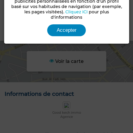
publicités personnalisées en fonction d'un profil
basé sur vos habitudes de navigation (par exemple,
Statut du terrain
les pages visitées).
Cliquez ICI
pour plus
Loti
d'informations
Accepter
Emplacement
Voir la carte
Informations de contact
Good kech immo
Agence