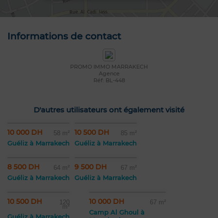
Informations de contact
PROMO IMMO MARRAKECH
Agence
Réf: BL-448
D'autres utilisateurs ont également visité
10 000 DH
10 500 DH
58 m²
85 m²
Guéliz à Marrakech
Guéliz à Marrakech
8 500 DH
9 500 DH
64 m²
67 m²
Guéliz à Marrakech
Guéliz à Marrakech
10 500 DH
10 000 DH
120
67 m²
m²
Camp Al Ghoul à
Guéliz à Marrakech