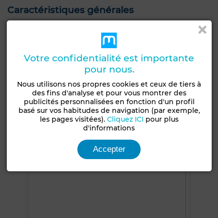
Caractéristiques générales
Etat
Type de bien
Jamais habité /
Bureau
rénové
Votre confidentialité est importante
pour nous.
Étage du bien
Type du sol
4ème
Carrelage
Nous utilisons nos propres cookies et ceux de tiers à
des fins d'analyse et pour vous montrer des
Garage
Ascenseur
Concierge
Sécurité
publicités personnalisées en fonction d'un profil
1 Place
basé sur vos habitudes de navigation (par exemple,
Double vitrage
Porte blindée
les pages visitées).
Cliquez ICI
pour plus
d'informations
Voir plus de photos
Accepter