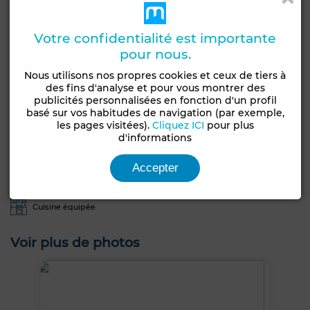
Etat
Votre confidentialité est importante
Type de bien
Jamais habité /
Appartement
pour nous.
rénové
Nous utilisons nos propres cookies et ceux de tiers à
Années
Étage du bien
des fins d'analyse et pour vous montrer des
1-5 ans
5ème
publicités personnalisées en fonction d'un profil
basé sur vos habitudes de navigation (par exemple,
Type du sol
les pages visitées).
Cliquez ICI
pour plus
d'informations
Carrelage
Terrasse
Garage
Ascenseur
Salon Marocain
Accepter
Salon européen
Climatisation
Sécurité
Cuisine équipée
Voir plus de photos