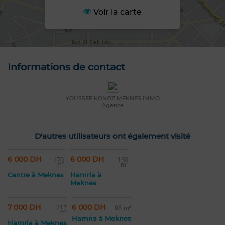
Voir la carte
Informations de contact
YOUSSEF KONOZ MEKNES IMMO
Agence
D'autres utilisateurs ont également visité
6 000 DH
6 000 DH
170
150
m²
m²
Centre à Meknes
Hamria à
Meknes
7 000 DH
6 000 DH
217
96 m²
m²
Hamria à Meknes
Hamria à Meknes