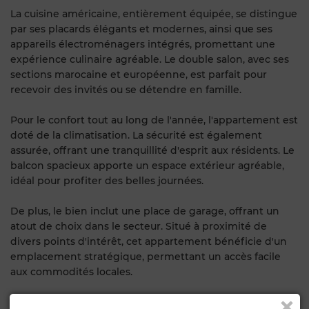
La cuisine américaine, entièrement équipée, se distingue
par ses placards élégants et modernes, ainsi que ses
appareils électroménagers intégrés, promettant une
expérience culinaire agréable. Le double salon, avec ses
sections marocaine et européenne, est parfait pour
recevoir des invités ou se détendre en famille.
Pour le confort tout au long de l'année, l'appartement est
doté de la climatisation. La sécurité est également
assurée, offrant une tranquillité d'esprit aux résidents. Le
balcon spacieux apporte un espace extérieur agréable,
idéal pour profiter des belles journées.
De plus, le bien inclut une place de garage, offrant un
atout de choix dans le secteur. Situé à proximité de
divers points d'intérêt, cet appartement bénéficie d'un
emplacement stratégique, permettant un accès facile
aux commodités locales.
Caractéristiques générales