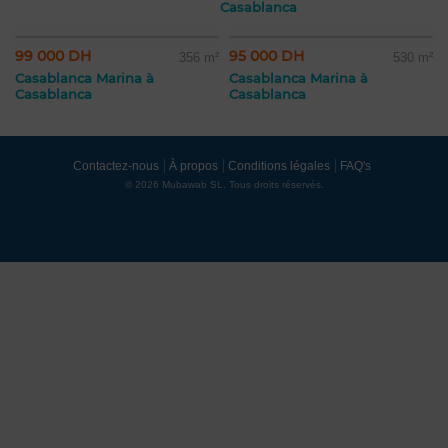
Casablanca
99 000 DH
95 000 DH
356 m²
530 m²
Casablanca Marina à
Casablanca Marina à
Casablanca
Casablanca
Contactez-nous
À propos
Conditions légales
FAQ's
© 2026 Mubawab SL. Tous droits réservés.