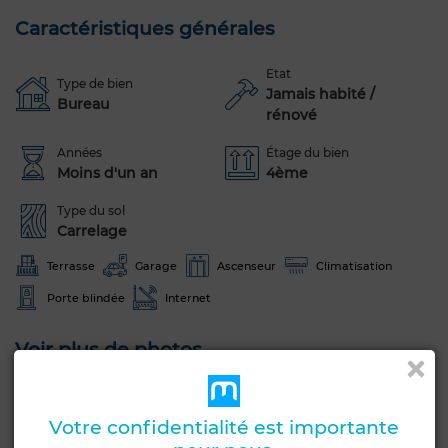
Caractéristiques générales
Etat
Type de bien
Jamais habité /
Bureau
rénové
Années
Étage du bien
Moins d'un an
4ème
Type du sol
Carrelage
Terrasse
Garage
Ascenseur
Climatisation
Porte blindée
Internet
Voir plus de photos
Votre confidentialité est importante