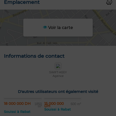
Emplacement
Voir la carte
Informations de contact
SWIFT-KEEY
Agence
D'autres utilisateurs ont également visité
18 000 000 DH
15 000 000
1850
600 m²
DH
m²
Souissi à Rabat
Souissi à Rabat