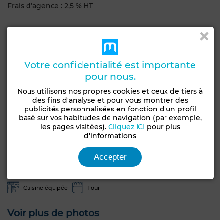
Frais d’agence : 2,5 % HT
Caractéristiques générales
Type de bien
Etat
Villa
Bon état / habitable
Votre confidentialité est importante
pour nous.
Années
Nous utilisons nos propres cookies et ceux de tiers à
10-20 ans
des fins d'analyse et pour vous montrer des
publicités personnalisées en fonction d'un profil
Jardin
Terrasse
Garage
Piscine
basé sur vos habitudes de navigation (par exemple,
Concierge
Chambre rangement
Entre-seul
les pages visitées).
Cliquez ICI
pour plus
d'informations
Salon Marocain
Salon européen
Antenne parabolique
Accepter
Cheminée
Climatisation
Chauffage central
Sécurité
Double vitrage
Porte blindée
Cuisine équipée
Four
Voir plus de photos