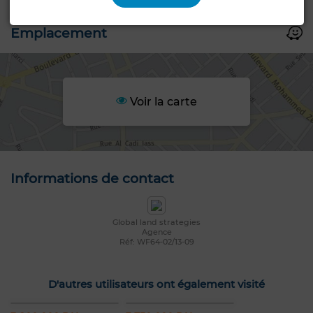
Emplacement
Voir la carte
Informations de contact
Global land strategies
Agence
Réf: WF64-02/13-09
D'autres utilisateurs ont également visité