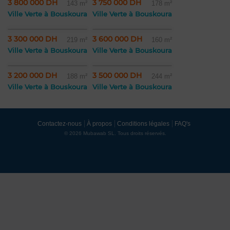
3 800 000 DH
3 750 000 DH
143 m²
178 m²
Ville Verte à Bouskoura
Ville Verte à Bouskoura
3 300 000 DH
3 600 000 DH
219 m²
160 m²
Ville Verte à Bouskoura
Ville Verte à Bouskoura
3 200 000 DH
3 500 000 DH
188 m²
244 m²
Ville Verte à Bouskoura
Ville Verte à Bouskoura
Contactez-nous
À propos
Conditions légales
FAQ's
© 2026 Mubawab SL. Tous droits réservés.